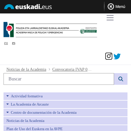
eu
es
Acceder
Convocatoria IVAP 02_2015 Perfiles Er
Noticias de la Academia
Convocatoria IVAP 02_2015 Perfiles Ertzaintza
Búsqueda web
Actividad formativa
La Academia de Arcaute
Centro de documentación de la Academia
Noticias de la Academia
Plan de Uso del Euskera en la AVPE