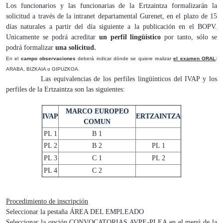
Los funcionarios y las funcionarias de la Ertzaintza formalizarán la
solicitud a través de la intranet departamental Gurenet, en el plazo de 15
días naturales a partir del día siguiente a la publicación en el BOPV.
Unicamente se podrá acreditar
un perfil lingüístico
por tanto, sólo se
podrá formalizar
una
solicitud.
En el
campo observaciones
deberá indicar dónde se quiere realizar
el examen ORAL
:
ARABA, BIZKAIA o GIPUZKOA.
Las equivalencias de los perfiles lingüínticos del IVAP y los
perfiles de la Ertzaintza son las siguientes:
MARCO EUROPEO
IVAP
ERTZAINTZA
COMUN
PL 1
B 1
PL 2
B 2
PL 1
PL 3
C 1
PL 2
PL 4
C 2
Procedimiento de inscripción
Seleccionar la pestaña ÁREA DEL EMPLEADO
Seleccionar la opción CONVOCATORIAS AVPE-PLEA en el menú de la