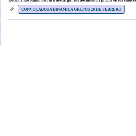
Documentos Adjuntos(Para descargar los documentos pinche en los enlaces
CONVOCADOS A DINÁMICA GRUPOS 26 DE FEBRERO