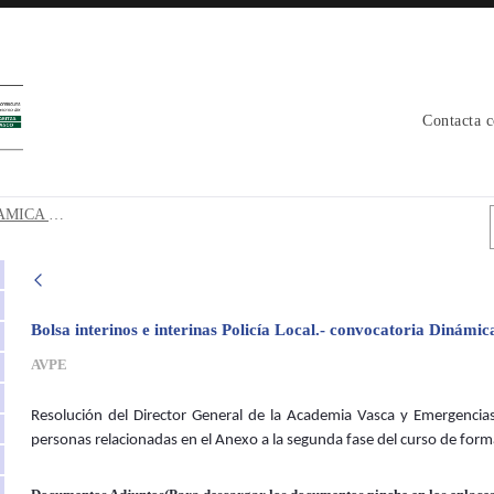
Contacta 
INAMICA GRUPOS - avpe
CONVOCATORIA INTERINOS DINAMICA GRUPOS
Bolsa interinos e interinas Policía Local.- convocatoria Dinámi
AVPE
Resolución del Director General de la Academia Vasca y Emergencia
personas relacionadas en el Anexo a la segunda fase del curso de form