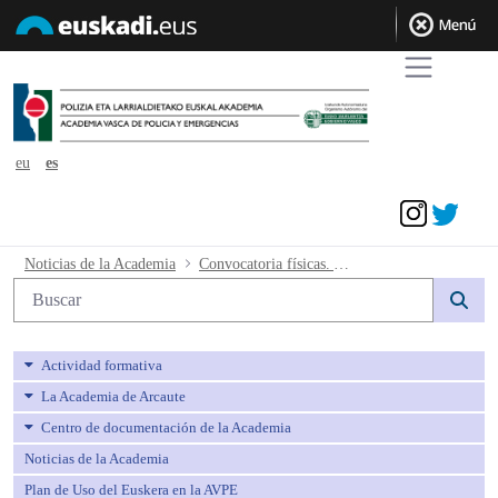
eu
es
Acceder
Convocatoria físicas. Autos judiciales -
Noticias de la Academia
Convocatoria físicas. Autos judiciales
Búsqueda web
Actividad formativa
La Academia de Arcaute
Centro de documentación de la Academia
Noticias de la Academia
Plan de Uso del Euskera en la AVPE