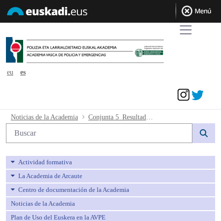
eu
es
Acceder
Conjunta 5_Resultados definitivos 4ª P
Noticias de la Academia
Conjunta 5_Resultados definitivos 4ª Prueba y calendario entrevistas
Búsqueda web
Actividad formativa
La Academia de Arcaute
Centro de documentación de la Academia
Noticias de la Academia
Plan de Uso del Euskera en la AVPE