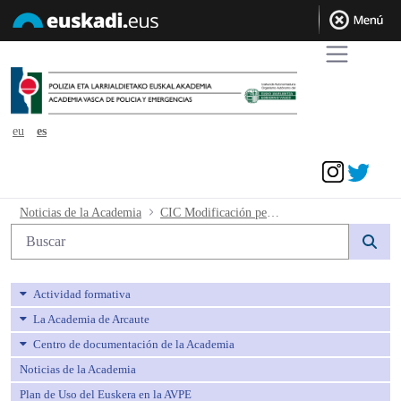
eu
es
Acceder
CIC Modificación personas integrantes
Noticias de la Academia
CIC Modificación personas integrantes tandas
Búsqueda web
Actividad formativa
La Academia de Arcaute
Centro de documentación de la Academia
Noticias de la Academia
Plan de Uso del Euskera en la AVPE