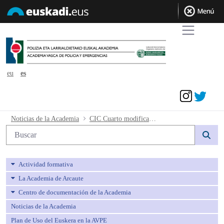
eu
es
Acceder
CIC Cuarto modificación tandas - avp
Noticias de la Academia
CIC Cuarto modificación tandas
Búsqueda web
Actividad formativa
La Academia de Arcaute
Centro de documentación de la Academia
Noticias de la Academia
Plan de Uso del Euskera en la AVPE