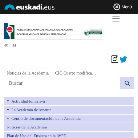
eu
es
Acceder
CIC Cuarto modificación tandas - avp
Noticias de la Academia
CIC Cuarto modificación tandas
Búsqueda web
Actividad formativa
La Academia de Arcaute
Centro de documentación de la Academia
Noticias de la Academia
Plan de Uso del Euskera en la AVPE