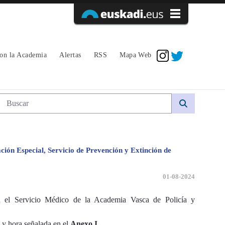
Acceder
con la Academia
Alertas
RSS
Mapa Web
Búsqueda web
ción Especial, Servicio de Prevención y Extinción de
01-08-2024
en el Servicio Médico de la Academia Vasca de Policía y
 y hora señalada en el
Anexo I
.