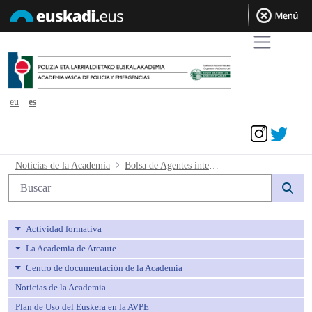
eu
es
Acceder
Bolsa de Agentes interinos e interinas 
Noticias de la Academia
Bolsa de Agentes interinos e interinas de Policía Local. Resultados del examen sobre los contenidos teóricos del Curso de Formación de la bolsa subsidiaria
Búsqueda web
Actividad formativa
La Academia de Arcaute
Centro de documentación de la Academia
Noticias de la Academia
Plan de Uso del Euskera en la AVPE