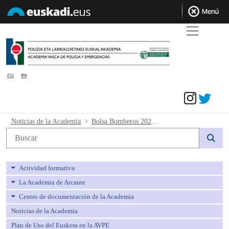
eu
es
Acceder
Bolsa Bomberos 2022. Inicio segunda e
Noticias de la Academia
Bolsa Bomberos 2022. Inicio segunda edición curso de formación
Búsqueda web
Actividad formativa
La Academia de Arcaute
Centro de documentación de la Academia
Noticias de la Academia
Plan de Uso del Euskera en la AVPE