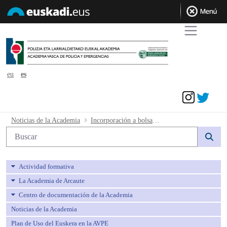
eu
es
Acceder
Incorporación a bolsa de interinos 202
Noticias de la Academia
Incorporación a bolsa de interinos 2021 de las personas con curso formación convalidado.
Búsqueda web
Actividad formativa
La Academia de Arcaute
Centro de documentación de la Academia
Noticias de la Academia
Plan de Uso del Euskera en la AVPE