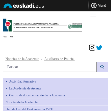
eu
es
Acceder
Auxiliares de Policía Local Resolución
Noticias de la Academia
Auxiliares de Policía Local Resolución 01-08-2024
Búsqueda web
Actividad formativa
La Academia de Arcaute
Centro de documentación de la Academia
Noticias de la Academia
Plan de Uso del Euskera en la AVPE