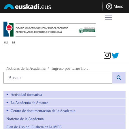
eu
es
Acceder
Ingreso por turno libre en la categoría
Noticias de la Academia
Ingreso por turno libre en la categoría de Agente de la escala básica de los Cuerpos de Policía del País Vasco y Servicios de Policía Local. Promoción 33, 5ª Conjunta. Relación provisional de personas aprobadas (puntuación total y orden de prelación).
Búsqueda web
Actividad formativa
La Academia de Arcaute
Centro de documentación de la Academia
Noticias de la Academia
Plan de Uso del Euskera en la AVPE