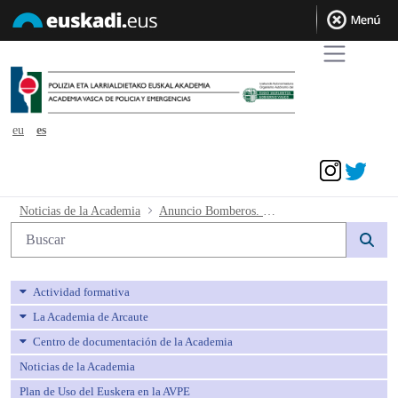
eu
es
Acceder
Anuncio Bomberos. Emplazamientos a p
Noticias de la Academia
Anuncio Bomberos. Emplazamientos a personas terceras interesadas en el Procedimiento Abreviado 277/2023
Búsqueda web
Actividad formativa
La Academia de Arcaute
Centro de documentación de la Academia
Noticias de la Academia
Plan de Uso del Euskera en la AVPE