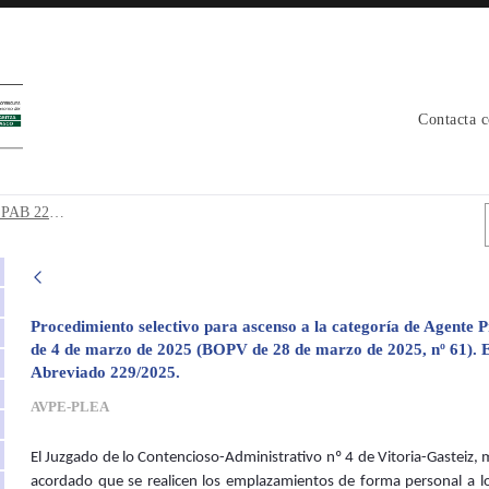
Contacta 
nto PAB 229/2025 - avpe
Agente Primero 2025. Emplazamiento PAB 229/2025
Procedimiento selectivo para ascenso a la categoría de Agente 
de 4 de marzo de 2025 (BOPV de 28 de marzo de 2025, nº 61). 
Abreviado 229/2025.
AVPE-PLEA
El Juzgado de lo Contencioso-Administrativo nº 4 de Vitoria-Gasteiz,
acordado que se realicen los emplazamientos de forma personal a lo