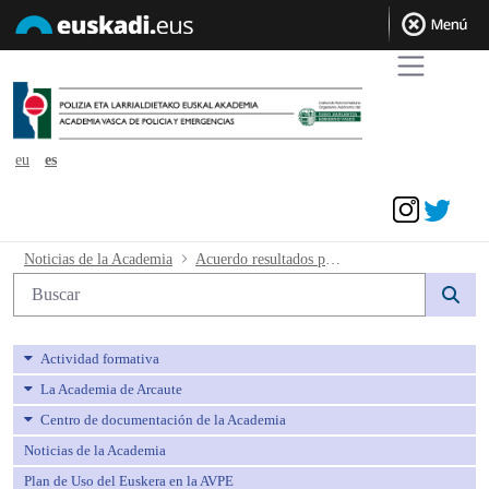
eu
es
Acceder
Acuerdo resultados provisionales quin
Noticias de la Academia
Acuerdo resultados provisionales quinta prueba y fecha prueba euskera. Conjunta 6
Búsqueda web
Actividad formativa
La Academia de Arcaute
Centro de documentación de la Academia
Noticias de la Academia
Plan de Uso del Euskera en la AVPE