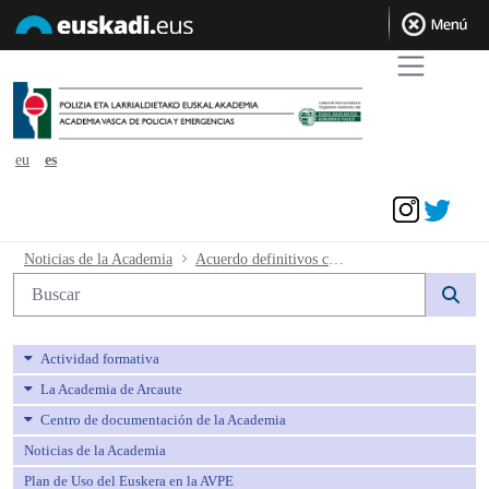
eu
es
Acceder
Acuerdo definitivos cuarta prueba y ca
Noticias de la Academia
Acuerdo definitivos cuarta prueba y calendario entrevistas. Conjunta 6
Búsqueda web
Actividad formativa
La Academia de Arcaute
Centro de documentación de la Academia
Noticias de la Academia
Plan de Uso del Euskera en la AVPE