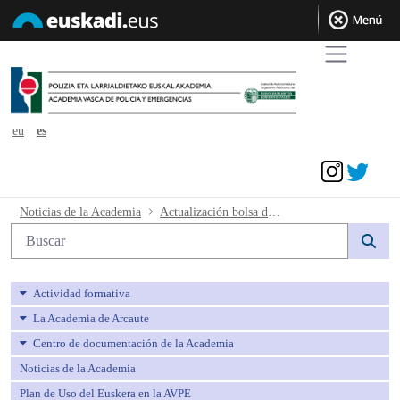
eu
es
Acceder
Actualización bolsa de trabajo interino
Noticias de la Academia
Actualización bolsa de trabajo interinos Policía Local
Búsqueda web
Actividad formativa
La Academia de Arcaute
Centro de documentación de la Academia
Noticias de la Academia
Plan de Uso del Euskera en la AVPE