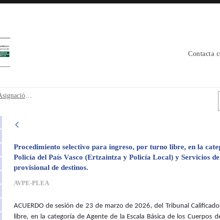
Contacta 
o Asignación provisional de destinos. -
34 Promoción . 6ª Conjunta. Acuerdo Asignación provisional de destinos.
Procedimiento selectivo para ingreso, por turno libre, en la cat
Policía del País Vasco (Ertzaintza y Policía Local) y Servicios 
provisional de destinos.
AVPE-PLEA
ACUERDO de sesión de 23 de marzo de 2026, del Tribunal Calificador
libre, en la categoría de Agente de la Escala Básica de los Cuerpos de 