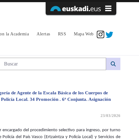
Acceder
con la Academia
Alertas
RSS
Mapa Web
 avpe
Búsqueda web
egoría de Agente de la Escala Básica de los Cuerpos de
de Policía Local. 34 Promoción . 6ª Conjunta. Asignación
23/03/2026
 encargado del procedimiento selectivo para ingreso, por turno
Policía del País Vasco (Ertzaintza y Policía Local) y Servicios de