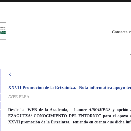
Contacta 
XXVII Promoción de la Ertzaintza.- Nota informativa apoyo t
AVPE-PLEA
Desde la WEB de la Academia, banner
ARKAMPUS
y opción
EZAGUTZA/ CONOCIMIENTO DEL ENTORNO
" para el apoyo a
XXVII promoción de la Ertzaintza, teniendo en cuenta que dicha info