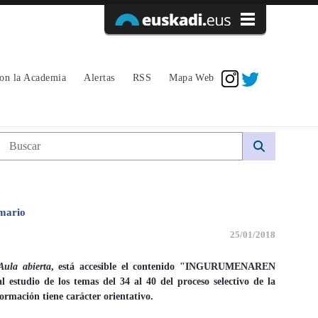
Acceder
con la Academia
Alertas
RSS
Mapa Web
Búsqueda web
emario
25/01/2018
Aula abierta
, está accesible el contenido "
INGURUMENAREN
l estudio de los temas del 34 al 40 del proceso selectivo de la
rmación tiene carácter orientativo.