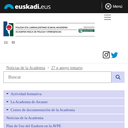
eu
es
Acceder
27 p apoyo temario - avpe
Noticias de la Academia
27 p apoyo temario
Búsqueda web
Actividad formativa
La Academia de Arcaute
Centro de documentación de la Academia
Noticias de la Academia
Plan de Uso del Euskera en la AVPE