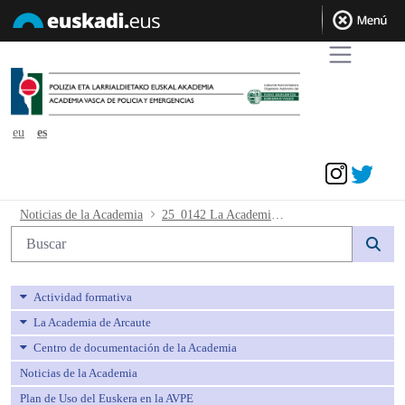
eu
es
Acceder
25_0142 La Academia Vasca de Policía
Noticias de la Academia
25_0142 La Academia Vasca de Policía y Emergencias en el Foro de Empleo y Emprendimiento de la Universidad de Deusto
Búsqueda web
Actividad formativa
La Academia de Arcaute
Centro de documentación de la Academia
Noticias de la Academia
Plan de Uso del Euskera en la AVPE