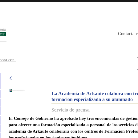
Contacta 
labora con tres centros de formación p
24_0643 La Academia de Arkaute colabora con tres centros de formación profesional para ofrecer formación especializada a su alumnado
La Academia de Arkaute colabora con tres
formación especializada a su alumnado
Servicio de prensa
El Consejo de Gobierno ha aprobado hoy tres encomiendas de gestión
para ofrecer una formación especializada a personal de los servicios d
academia de Arkaute colaborará con los centros de Formación 
los profesionales en los siguientes ámbitos: