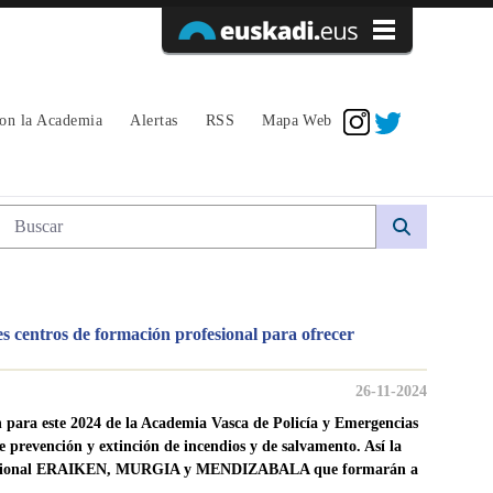
Acceder
con la Academia
Alertas
RSS
Mapa Web
rofesional para ofrecer formación espec
Búsqueda web
 centros de formación profesional para ofrecer
26-11-2024
 para este 2024 de la Academia Vasca de Policía y Emergencias
e prevención y extinción de incendios y de salvamento. Así la
Profesional ERAIKEN, MURGIA y MENDIZABALA que formarán a