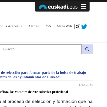
Acceder
con la Academia
Alertas
RSS
Mapa Web
 parte de la bolsa de trabajo interino d
Búsqueda web
 de selección para formar parte de la bolsa de trabajo
antes en los ayuntamientos de Euskadi
11-02-2023
ficaz, las vacantes de este colectivo profesional
al proceso de selección y formación que ha