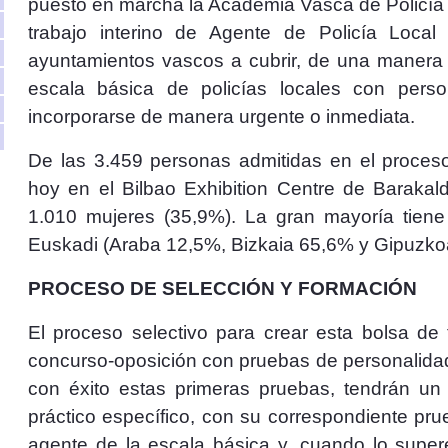
puesto en marcha la Academia Vasca de Policía 
trabajo interino de Agente de Policía Loca
ayuntamientos vascos a cubrir, de una manera á
escala básica de policías locales con per
incorporarse de manera urgente o inmediata.
De las 3.459 personas admitidas en el proceso
hoy en el Bilbao Exhibition Centre de Baraka
1.010 mujeres (35,9%). La gran mayoría tien
Euskadi (Araba 12,5%, Bizkaia 65,6% y Gipuzko
PROCESO DE SELECCIÓN Y FORMACIÓN
El proceso selectivo para crear esta bolsa de 
concurso-oposición con pruebas de personalida
con éxito estas primeras pruebas, tendrán u
práctico específico, con su correspondiente pr
agente de la escala básica
y, cuando lo super