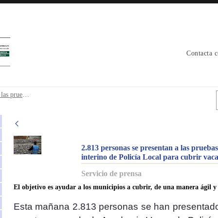
Contacta 
n a las pruebas de selección para formar
23_0081 2.813 personas se presentan a las pruebas de selección para formar parte de la bolsa de trabajo interino de Policía Local para cubrir vacantes en los ayuntamientos de Euskadi
2.813 personas se presentan a las pruebas
interino de Policía Local para cubrir vac
Servicio de prensa
El objetivo es ayudar a los municipios a cubrir, de una manera ágil y e
Esta mañana 2.813 personas se han presentado 