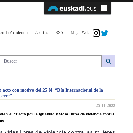
Acceder
con la Academia
Alertas
RSS
Mapa Web
 “Día Internacional de la Eliminación d
Búsqueda web
acto con motivo del 25-N, “Día Internacional de la
jeres”
25-11-2022
 y el “Pacto por la igualdad y vidas libres de violencia contra
nio
 vidas libres de violencia contra las mujeres