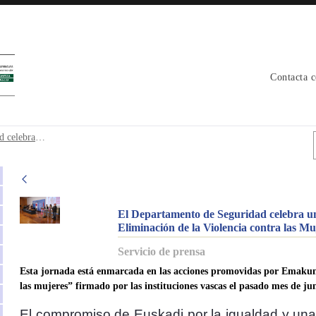
Contacta 
dad celebra un acto con motivo del 25-N,
22_0868 El Departamento de Seguridad celebra un acto con motivo del 25-N, “Día Internacional de la Eliminación de la Violencia contra las Mujeres”
El Departamento de Seguridad celebra un 
Eliminación de la Violencia contra las Mu
Servicio de prensa
Esta jornada está enmarcada en las acciones promovidas por Emakunde
las mujeres” firmado por las instituciones vascas el pasado mes de ju
El compromiso de Euskadi por la igualdad y unas