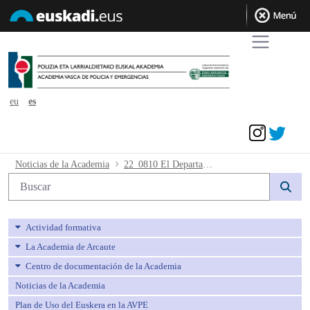
eu
es
Acceder
22_0810 El Departamento de Seguridad 
Noticias de la Academia
22_0810 El Departamento de Seguridad gastará 746 millones de euros en 2023, un 3% más que el año pasado
Búsqueda web
Actividad formativa
La Academia de Arcaute
Centro de documentación de la Academia
Noticias de la Academia
Plan de Uso del Euskera en la AVPE