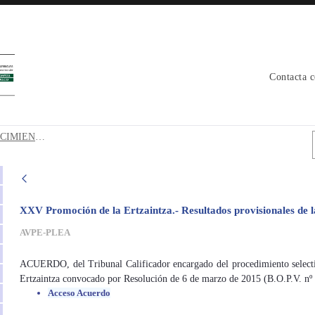
Contacta 
CONOCIMIENTOS Bec - avpe
1 Resultados PRIMERA prueba CONOCIMIENTOS Bec
XXV Promoción de la Ertzaintza.- Resultados provisionales de l
AVPE-PLEA
ACUERDO, del Tribunal Calificador encargado del procedimiento selectiv
Ertzaintza convocado por Resolución de 6 de marzo de 2015 (B.O.P.V. nº
Acceso Acuerdo