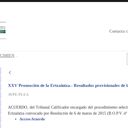
Contacta 
CONOCIMIENTOS Bec - avpe
1 Resultados PRIMERA prueba CONOCIMIENTOS Bec
XXV Promoción de la Ertzaintza.- Resultados provisionales de l
AVPE-PLEA
ACUERDO, del Tribunal Calificador encargado del procedimiento selectiv
Ertzaintza convocado por Resolución de 6 de marzo de 2015 (B.O.P.V. nº
Acceso Acuerdo