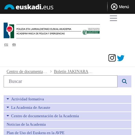
eu
es
Acceder
Boletín JAKINARAZPENAK - avpe
Centro de documentación de la Academia
Boletín JAKINARAZPENAK
Búsqueda web
Actividad formativa
La Academia de Arcaute
Centro de documentación de la Academia
Noticias de la Academia
Plan de Uso del Euskera en la AVPE