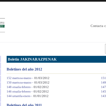
Contacta 
Boletin JAKINARAZPENAK
Boletines del año 2012
152 martxoa-marzo -
01/03/2012
151
150 martxoa-marzo -
01/03/2012
149
148 otsaila-febrero -
01/02/2012
147 
146 otsaila-febrero -
01/02/2012
145 
144 urtarrila-enero -
01/01/2012
143 
Boletines del año 2011