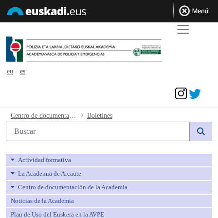
eu
es
Acceder
Boletines - avpe
Centro de documentación de la Academia
Boletines
Búsqueda web
Actividad formativa
La Academia de Arcaute
Centro de documentación de la Academia
Noticias de la Academia
Plan de Uso del Euskera en la AVPE