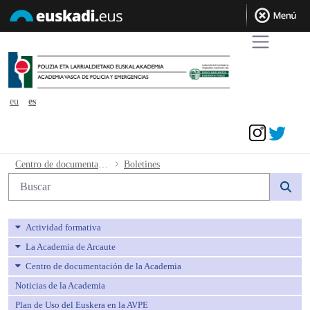
eu
es
Acceder
Boletines - avpe
Centro de documentación de la Academia
Boletines
Búsqueda web
Actividad formativa
La Academia de Arcaute
Centro de documentación de la Academia
Noticias de la Academia
Plan de Uso del Euskera en la AVPE