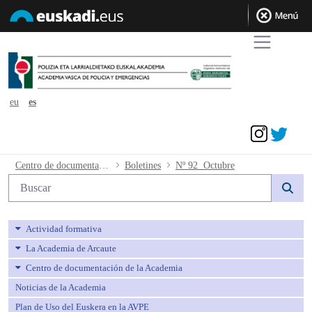
eu
es
Acceder
Nº 92 Octubre - avpe
Centro de documentación de la Academia
Boletines
Nº 92 Octubre
Búsqueda web
Actividad formativa
La Academia de Arcaute
Centro de documentación de la Academia
Noticias de la Academia
Plan de Uso del Euskera en la AVPE