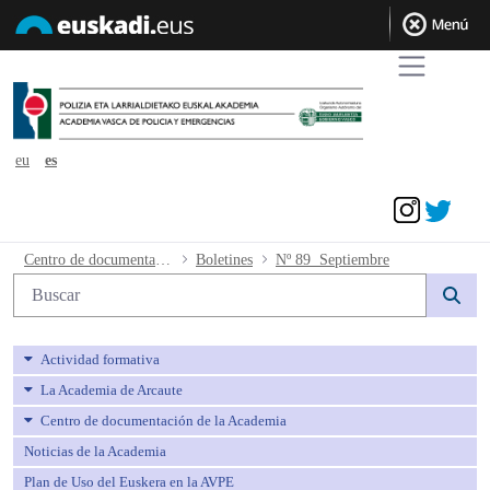
eu
es
Acceder
Nº 89 Septiembre - avpe
Centro de documentación de la Academia
Boletines
Nº 89 Septiembre
Búsqueda web
Actividad formativa
La Academia de Arcaute
Centro de documentación de la Academia
Noticias de la Academia
Plan de Uso del Euskera en la AVPE