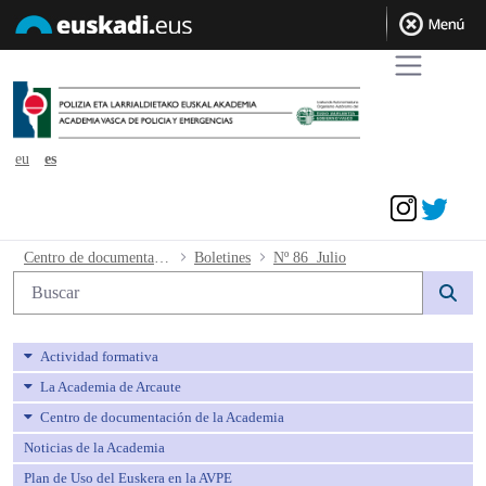
eu
es
Acceder
Nº 86 Julio - avpe
Centro de documentación de la Academia
Boletines
Nº 86 Julio
Búsqueda web
Actividad formativa
La Academia de Arcaute
Centro de documentación de la Academia
Noticias de la Academia
Plan de Uso del Euskera en la AVPE