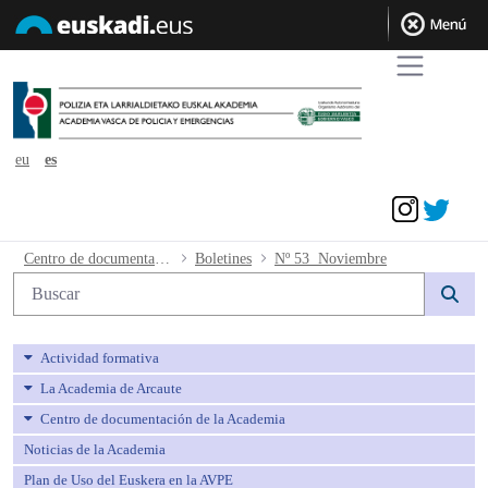
eu
es
Acceder
Nº 53 Noviembre - avpe
Centro de documentación de la Academia
Boletines
Nº 53 Noviembre
Búsqueda web
Actividad formativa
La Academia de Arcaute
Centro de documentación de la Academia
Noticias de la Academia
Plan de Uso del Euskera en la AVPE