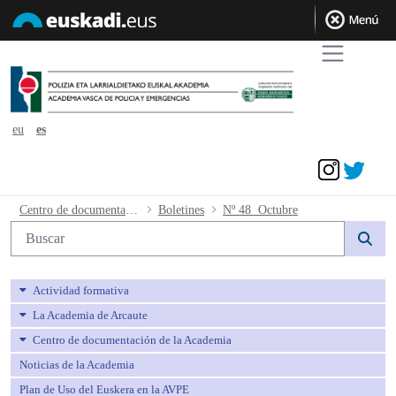
eu
es
Acceder
Nº 48 Octubre - avpe
Centro de documentación de la Academia
Boletines
Nº 48 Octubre
Búsqueda web
Actividad formativa
La Academia de Arcaute
Centro de documentación de la Academia
Noticias de la Academia
Plan de Uso del Euskera en la AVPE