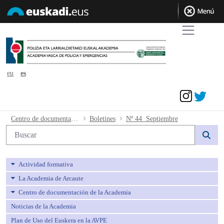
eu
es
Acceder
Nº 44 Septiembre - avpe
Centro de documentación de la Academia
Boletines
Nº 44 Septiembre
Búsqueda web
Actividad formativa
La Academia de Arcaute
Centro de documentación de la Academia
Noticias de la Academia
Plan de Uso del Euskera en la AVPE