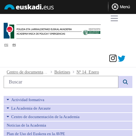
eu
es
Acceder
Nº 14 Enero - avpe
Centro de documentación de la Academia
Boletines
Nº 14 Enero
Búsqueda web
Actividad formativa
La Academia de Arcaute
Centro de documentación de la Academia
Noticias de la Academia
Plan de Uso del Euskera en la AVPE