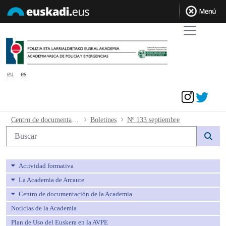
eu
es
Acceder
Nº 133 septiembre - avpe
Centro de documentación de la Academia
Boletines
Nº 133 septiembre
Búsqueda web
Actividad formativa
La Academia de Arcaute
Centro de documentación de la Academia
Noticias de la Academia
Plan de Uso del Euskera en la AVPE