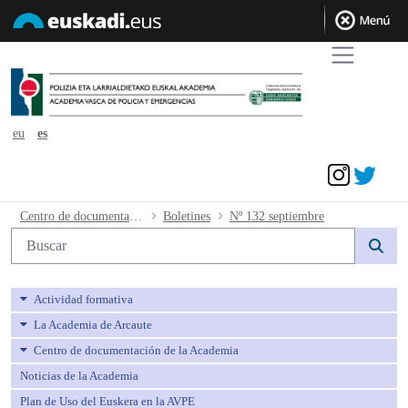
eu
es
Acceder
Nº 132 septiembre - avpe
Centro de documentación de la Academia
Boletines
Nº 132 septiembre
Búsqueda web
Actividad formativa
La Academia de Arcaute
Centro de documentación de la Academia
Noticias de la Academia
Plan de Uso del Euskera en la AVPE