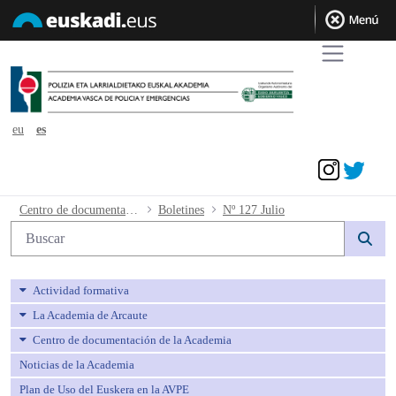
eu
es
Acceder
Nº 127 Julio - avpe
Centro de documentación de la Academia
Boletines
Nº 127 Julio
Búsqueda web
Actividad formativa
La Academia de Arcaute
Centro de documentación de la Academia
Noticias de la Academia
Plan de Uso del Euskera en la AVPE