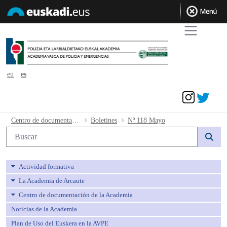
eu
es
Acceder
Nº 118 Mayo - avpe
Centro de documentación de la Academia
Boletines
Nº 118 Mayo
Búsqueda web
Actividad formativa
La Academia de Arcaute
Centro de documentación de la Academia
Noticias de la Academia
Plan de Uso del Euskera en la AVPE