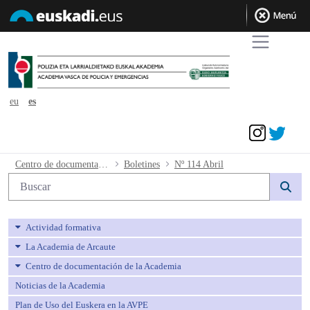
eu
es
Acceder
Nº 114 Abril - avpe
Centro de documentación de la Academia
Boletines
Nº 114 Abril
Búsqueda web
Actividad formativa
La Academia de Arcaute
Centro de documentación de la Academia
Noticias de la Academia
Plan de Uso del Euskera en la AVPE