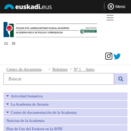
eu
es
Acceder
Nº 1 Junio - avpe
Centro de documentación de la Academia
Boletines
Nº 1 Junio
Búsqueda web
Actividad formativa
La Academia de Arcaute
Centro de documentación de la Academia
Noticias de la Academia
Plan de Uso del Euskera en la AVPE