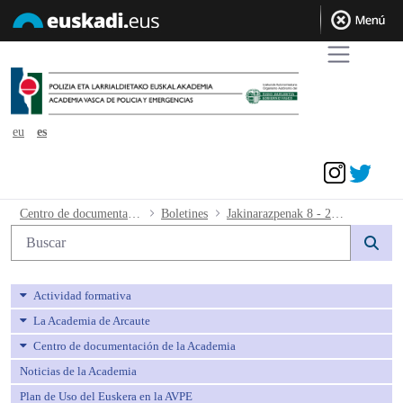
eu
es
Acceder
Jakinarazpenak 8 - 2019.02.20 - avpe
Centro de documentación de la Academia
Boletines
Jakinarazpenak 8 - 2019.02.20
Búsqueda web
Actividad formativa
La Academia de Arcaute
Centro de documentación de la Academia
Noticias de la Academia
Plan de Uso del Euskera en la AVPE