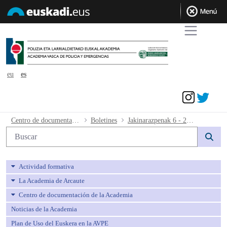
eu
es
Acceder
Jakinarazpenak 6 - 2019.01.28 - avpe
Centro de documentación de la Academia
Boletines
Jakinarazpenak 6 - 2019.01.28
Búsqueda web
Actividad formativa
La Academia de Arcaute
Centro de documentación de la Academia
Noticias de la Academia
Plan de Uso del Euskera en la AVPE