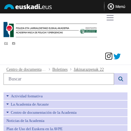
eu
es
Acceder
Jakinarazpenak 22 - avpe
Centro de documentación de la Academia
Boletines
Jakinarazpenak 22
Búsqueda web
Actividad formativa
La Academia de Arcaute
Centro de documentación de la Academia
Noticias de la Academia
Plan de Uso del Euskera en la AVPE