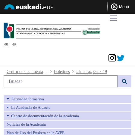
eu
es
Acceder
Jakinarazpenak 19 - avpe
Centro de documentación de la Academia
Boletines
Jakinarazpenak 19
Búsqueda web
Actividad formativa
La Academia de Arcaute
Centro de documentación de la Academia
Noticias de la Academia
Plan de Uso del Euskera en la AVPE