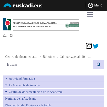
eu
es
Acceder
Jakinarazpenak 10 - 2019.03.05 - avpe
Centro de documentación de la Academia
Boletines
Jakinarazpenak 10 - 2019.03.05
Búsqueda web
Actividad formativa
La Academia de Arcaute
Centro de documentación de la Academia
Noticias de la Academia
Plan de Uso del Euskera en la AVPE